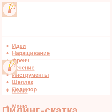
Идеи
Наращивание
Френч
Лечение
Инструменты
Шеллак
Педикюр
Меню
Меню
Пилинг-скатка