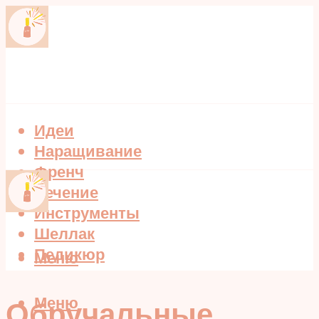
Идеи
Наращивание
Френч
Лечение
Инструменты
Шеллак
Педикюр
Меню
Меню
Обручальные