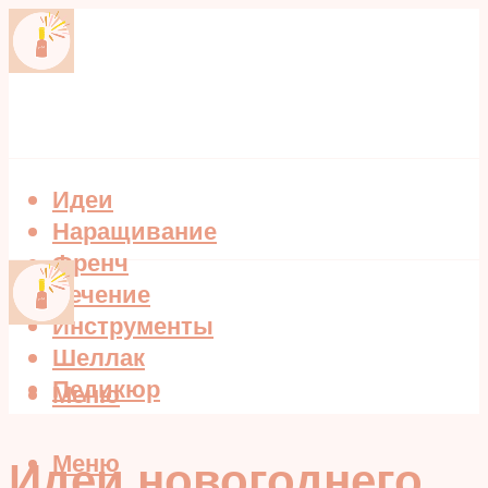
Идеи
Наращивание
Френч
Лечение
Инструменты
Шеллак
Педикюр
Меню
Меню
Идеи новогоднего