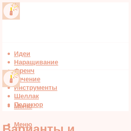
Идеи
Наращивание
Френч
Лечение
Инструменты
Шеллак
Педикюр
Меню
Меню
Варианты и