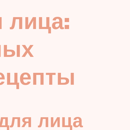
 лица:
ных
ецепты
для лица