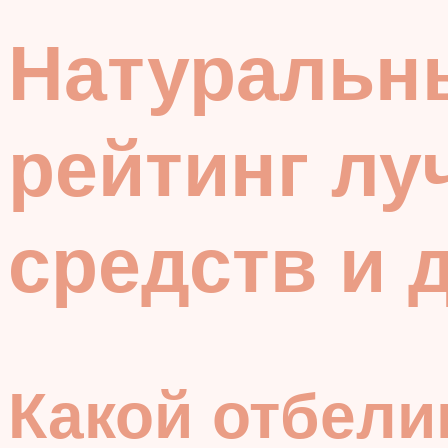
Натуральны
рейтинг лу
средств и
Какой отбел