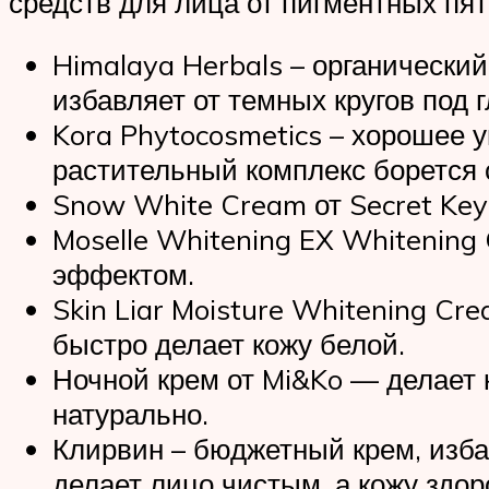
средств для лица от пигментных пя
Himalaya Herbals – органически
избавляет от темных кругов под 
Kora Phytocosmetics – хорошее 
растительный комплекс борется 
Snow White Cream от Secret Key 
Moselle Whitening EX Whitenin
эффектом.
Skin Liar Moisture Whitening C
быстро делает кожу белой.
Ночной крем от Mi&Ko — делает 
натурально.
Клирвин – бюджетный крем, изб
делает лицо чистым, а кожу здор