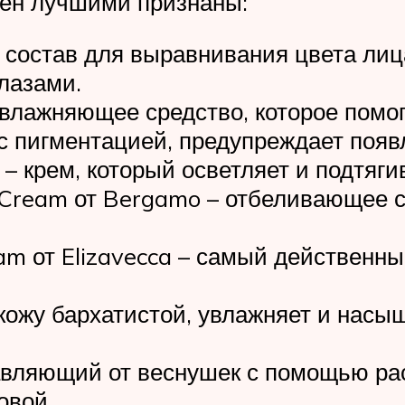
тен лучшими признаны:
й состав для выравнивания цвета лиц
глазами.
увлажняющее средство, которое помог
с пигментацией, предупреждает появ
– крем, который осветляет и подтяги
g Cream от Bergamo – отбеливающее
ream от Elizavecca – самый действен
кожу бархатистой, увлажняет и насы
авляющий от веснушек с помощью ра
овой.