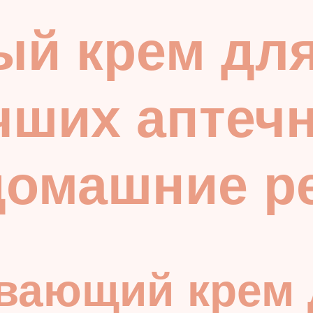
й крем для
чших аптеч
 домашние р
ивающий крем 