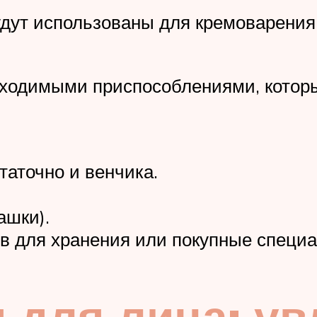
будут использованы для кремоварени
бходимыми приспособлениями, которы
таточно и венчика.
ашки).
тв для хранения или покупные специ
 для лица: ув