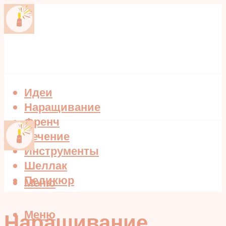
Идеи
Наращивание
Френч
Лечение
Инструменты
Шеллак
Педикюр
Меню
Меню
Наращивание