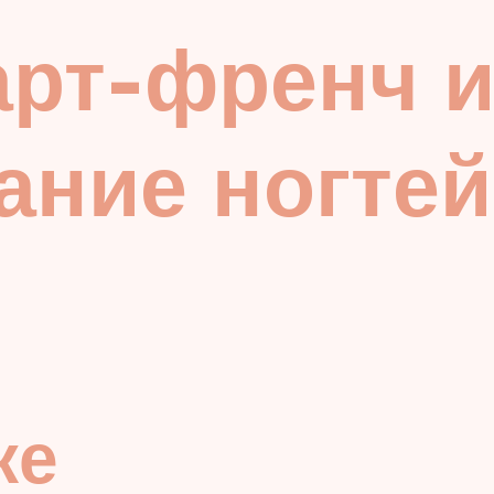
арт-френч 
ание ногтей
ке