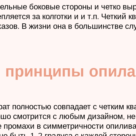
льные боковые стороны и четко выр
ляется за колготки и и т.п. Четкий к
азов. В жизни она в большинстве слу
и принципы опила
ат полностью совпадает с четким ква
ошо смотрится с любым дизайном, не 
е промахи в симметричности опилива
но быть 1-2 градуса с каждой сторон