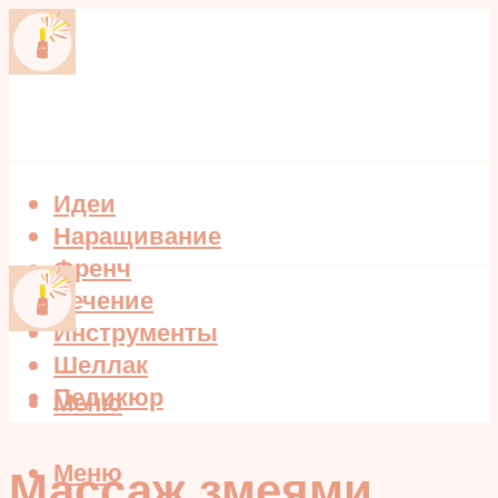
Идеи
Наращивание
Френч
Лечение
Инструменты
Шеллак
Педикюр
Меню
Меню
Массаж змеями,