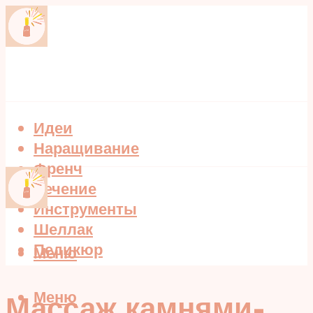
Идеи
Наращивание
Френч
Лечение
Инструменты
Шеллак
Педикюр
Меню
Меню
Массаж камнями-