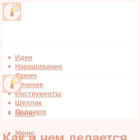
Идеи
Наращивание
Френч
Лечение
Инструменты
Шеллак
Педикюр
Меню
Меню
Как и чем делается