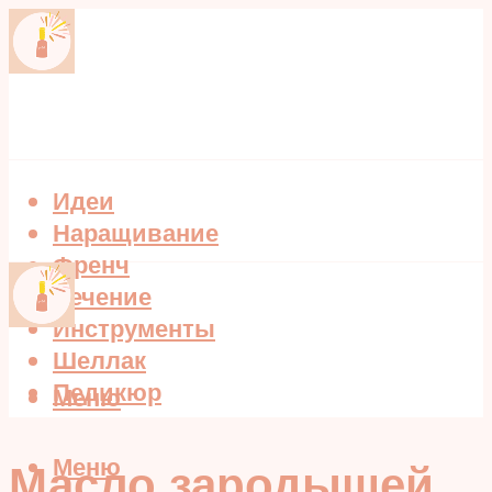
Идеи
Наращивание
Френч
Лечение
Инструменты
Шеллак
Педикюр
Меню
Меню
Масло зародышей