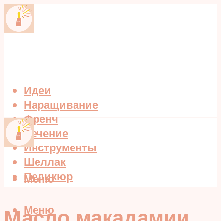
Идеи
Наращивание
Френч
Лечение
Инструменты
Шеллак
Педикюр
Меню
Меню
Масло макадамии