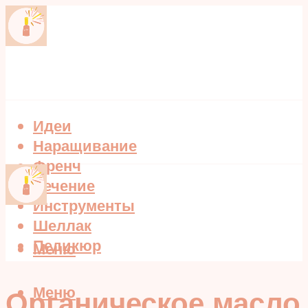
Идеи
Наращивание
Френч
Лечение
Инструменты
Шеллак
Педикюр
Меню
Меню
Органическое масло