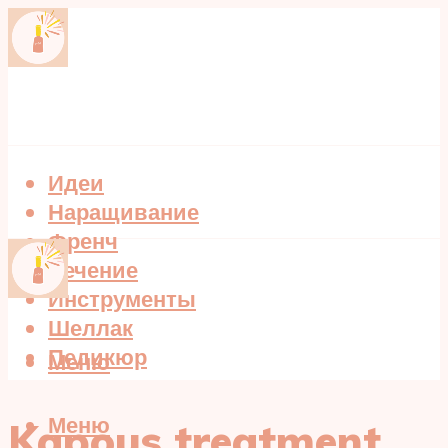
Идеи
Наращивание
Френч
Лечение
Инструменты
Шеллак
Педикюр
Меню
Меню
Kapous treatment