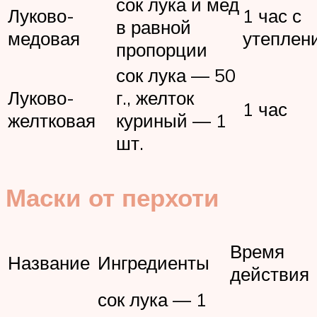
сок лука и мед
Луково-
1 час с
в равной
медовая
утеплен
пропорции
сок лука — 50
Луково-
г., желток
1 час
желтковая
куриный — 1
шт.
Маски от перхоти
Время
Название
Ингредиенты
действия
сок лука — 1