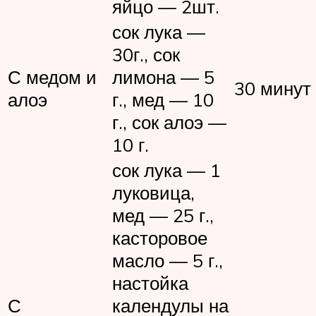
яйцо — 2шт.
сок лука —
30г., сок
С медом и
лимона — 5
30 минут
алоэ
г., мед — 10
г., сок алоэ —
10 г.
сок лука — 1
луковица,
мед — 25 г.,
касторовое
масло — 5 г.,
настойка
С
календулы на