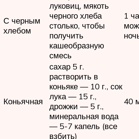
луковиц, мякоть
черного хлеба
1 ча
С черным
столько, чтобы
мож
хлебом
получить
ноч
кашеобразную
смесь
сахар 5 г.
растворить в
коньяке — 10 г., сок
лука — 15 г.,
Коньячная
40 
дрожжи — 5 г.,
минеральная вода
— 5-7 капель (все
взбить)