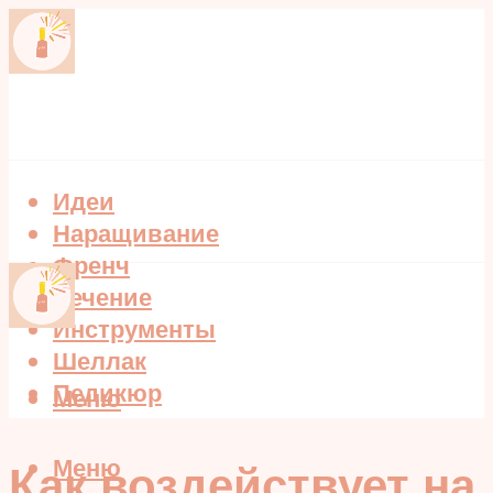
Идеи
Наращивание
Френч
Лечение
Инструменты
Шеллак
Педикюр
Меню
Меню
Как воздействует на