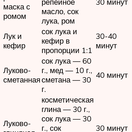
репейное
30 минут
маска с
масло, сок
ромом
лука, ром
сок лука и
Лук и
30-40
кефир в
кефир
минут
пропорции 1:1
сок лука — 60
Луково-
г., мед — 10 г.,
40 минут
сметанная
сметана — 30
г.
косметическая
глина — 30 г.,
сок лука — 30
Луково-
г., сок
30 минут