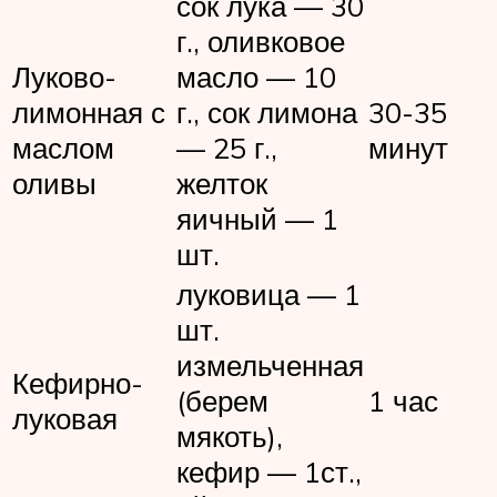
сок лука — 30
г., оливковое
Луково-
масло — 10
лимонная с
г., сок лимона
30-35
маслом
— 25 г.,
минут
оливы
желток
яичный — 1
шт.
луковица — 1
шт.
измельченная
Кефирно-
(берем
1 час
луковая
мякоть),
кефир — 1ст.,