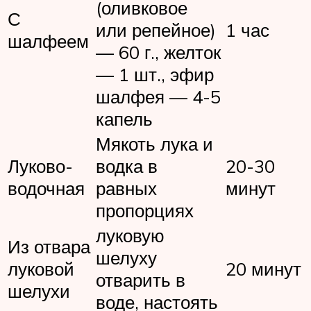
(оливковое
С
или репейное)
1 час
шалфеем
— 60 г., желток
— 1 шт., эфир
шалфея — 4-5
капель
Мякоть лука и
Луково-
водка в
20-30
водочная
равных
минут
пропорциях
луковую
Из отвара
шелуху
луковой
20 минут
отварить в
шелухи
воде, настоять