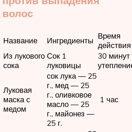
против выпадения
волос
Время
Название
Ингредиенты
действи
Из лукового
Сок 1
30 минут
сока
луковицы
утеплени
сок лука — 25
г., мед — 25
Луковая
г., оливковое
маска с
1 час
масло — 25
медом
г., майонез —
25 г.