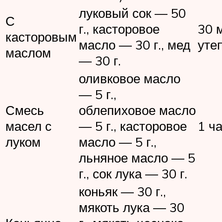
луковый сок — 50
С
г., касторовое
30 
касторовым
масло — 30 г., мед
уте
маслом
— 30 г.
оливковое масло
— 5 г.,
Смесь
облепиховое масло
масел с
— 5 г., касторовое
1 ч
луком
масло — 5 г.,
льняное масло — 5
г., сок лука — 30 г.
коньяк — 30 г.,
мякоть лука — 30