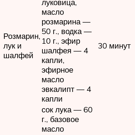
луковица,
масло
розмарина —
50 г., водка —
Розмарин,
10 г., эфир
лук и
30 минут
шалфея — 4
шалфей
капли,
эфирное
масло
эвкалипт — 4
капли
сок лука — 60
г., базовое
масло