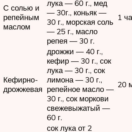
лука — 60 г., мед
С солью и
— 30г., коньяк —
репейным
1 ч
30 г., морская соль
маслом
— 25 г., масло
репея — 30 г.
дрожжи — 40 г.,
кефир — 30 г., сок
лука — 30 г., сок
Кефирно-
лимона — 30 г.,
20 
дрожжевая
репейное масло —
30 г., сок моркови
свежевыжатый —
60 г.
сок лука от 2