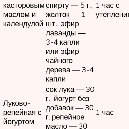
касторовым
спирту — 5 г.,
1 час с
маслом и
желток — 1
утеплени
календулой
шт., эфир
лаванды —
3-4 капли
или эфир
чайного
дерева — 3-4
капли
сок лука — 30
г., йогурт без
Луково-
добавок — 30
репейная с
1 час
г.,репейное
йогуртом
масло — 30