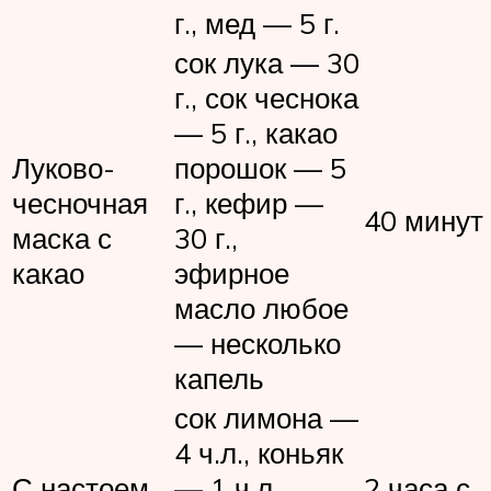
г., мед — 5 г.
сок лука — 30
г., сок чеснока
— 5 г., какао
Луково-
порошок — 5
чесночная
г., кефир —
40 минут
маска с
30 г.,
какао
эфирное
масло любое
— несколько
капель
сок лимона —
4 ч.л., коньяк
С настоем
— 1 ч.л.,
2 часа с