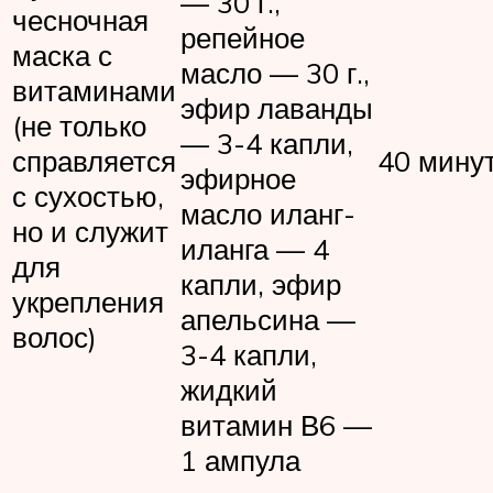
— 30 г.,
чесночная
репейное
маска с
масло — 30 г.,
витаминами
эфир лаванды
(не только
— 3-4 капли,
справляется
40 мину
эфирное
с сухостью,
масло иланг-
но и служит
иланга — 4
для
капли, эфир
укрепления
апельсина —
волос)
3-4 капли,
жидкий
витамин В6 —
1 ампула