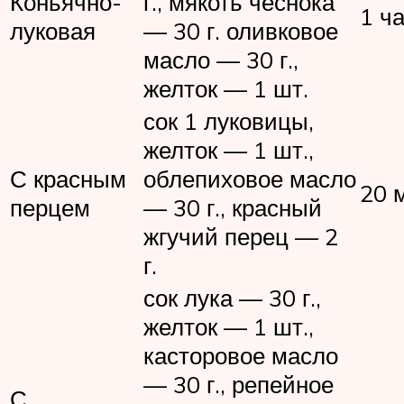
Коньячно-
г., мякоть чеснока
1 ч
луковая
— 30 г. оливковое
масло — 30 г.,
желток — 1 шт.
сок 1 луковицы,
желток — 1 шт.,
С красным
облепиховое масло
20 
перцем
— 30 г., красный
жгучий перец — 2
г.
сок лука — 30 г.,
желток — 1 шт.,
касторовое масло
— 30 г., репейное
С