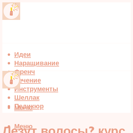
Идеи
Наращивание
Френч
Лечение
Инструменты
Шеллак
Педикюр
Меню
Меню
Лезут волосы? курс