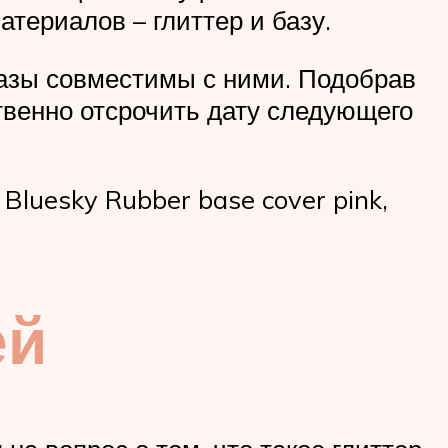
териалов – глиттер и базу.
азы совместимы с ними. Подобрав
твенно отсрочить дату следующего
luesky Rubber base cover pink,
ей