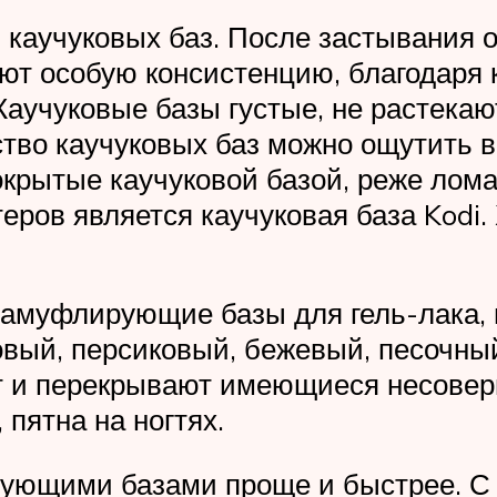
каучуковых баз. После застывания о
ют особую консистенцию, благодаря 
Каучуковые базы густые, не растека
тво каучуковых баз можно ощутить в
окрытые каучуковой базой, реже лома
ров является каучуковая база Kodi.
 камуфлирующие базы для гель-лака,
вый, персиковый, бежевый, песочный
т и перекрывают имеющиеся несовер
 пятна на ногтях.
ирующими базами проще и быстрее. 