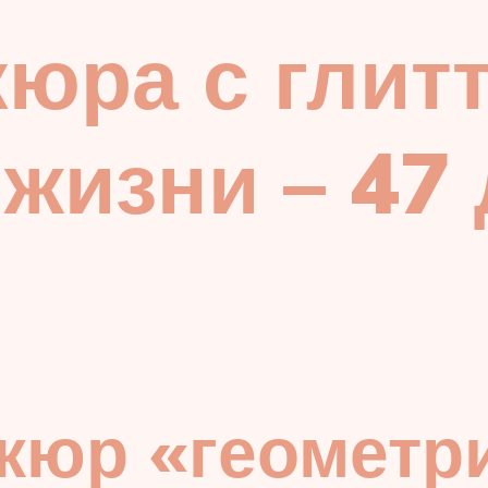
юра с глит
 жизни – 47
кюр «геометр