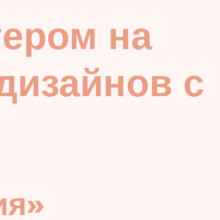
тером на
 дизайнов с
ия»