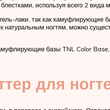
лестками, используя всего 2 вида ма
гель-лаки, так как камуфлирующие б
к натуральным ногтям, можно сущес
уфлирующие базы TNL Color Base, B
ттер для ногт