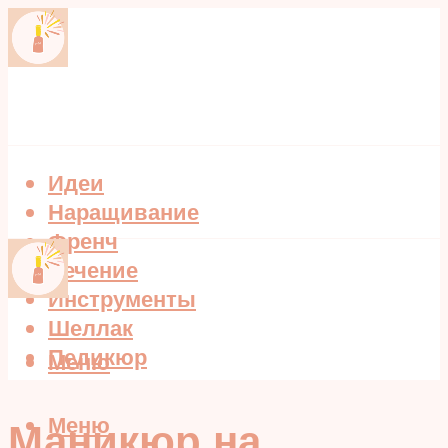
Идеи
Наращивание
Френч
Лечение
Инструменты
Шеллак
Педикюр
Меню
Меню
Маникюр на