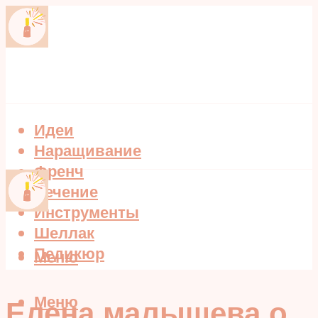
Идеи
Наращивание
Френч
Лечение
Инструменты
Шеллак
Педикюр
Меню
Меню
Елена малышева о