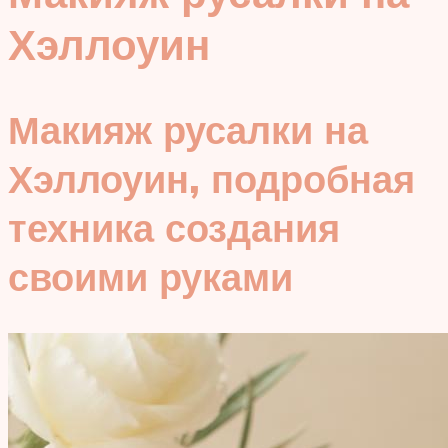
Хэллоуин
Макияж русалки на
Хэллоуин, подробная
техника создания
своими руками