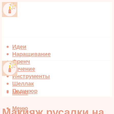
Идеи
Наращивание
Френч
Лечение
Инструменты
Шеллак
Педикюр
Меню
Меню
Макияж русалки на