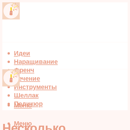
Идеи
Наращивание
Френч
Лечение
Инструменты
Шеллак
Педикюр
Меню
Меню
Несколько