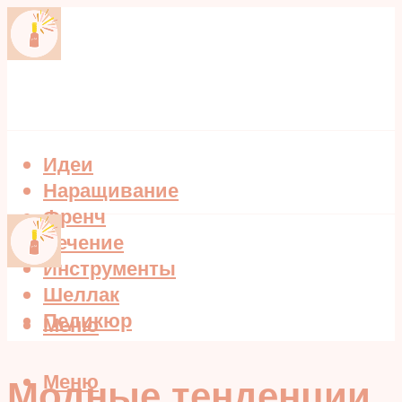
Идеи
Наращивание
Френч
Лечение
Инструменты
Шеллак
Педикюр
Меню
Меню
Модные тенденции