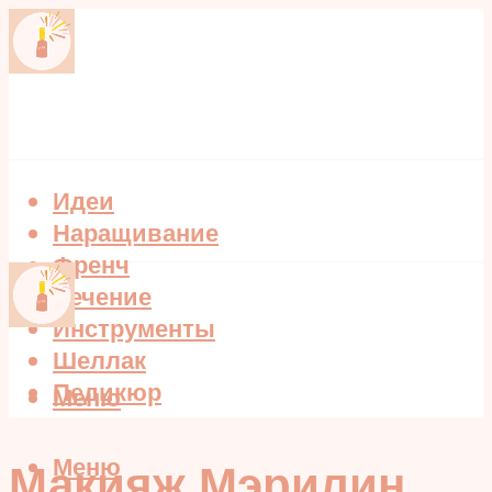
Идеи
Наращивание
Френч
Лечение
Инструменты
Шеллак
Педикюр
Меню
Меню
Макияж Мэрилин