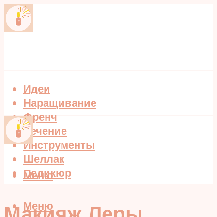
Идеи
Наращивание
Френч
Лечение
Инструменты
Шеллак
Педикюр
Меню
Меню
Макияж Леры