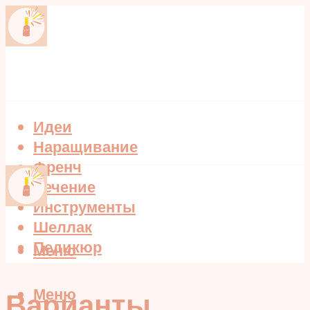
Идеи
Наращивание
Френч
Лечение
Инструменты
Шеллак
Педикюр
Меню
Меню
Варианты