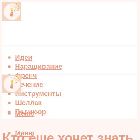
Идеи
Наращивание
Френч
Лечение
Инструменты
Шеллак
Педикюр
Меню
Меню
Кто еще хочет знать,