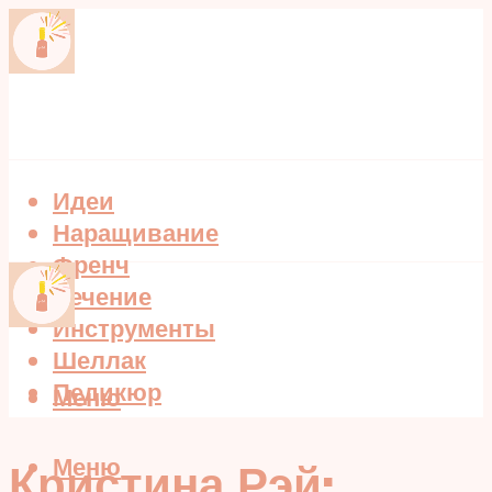
Идеи
Наращивание
Френч
Лечение
Инструменты
Шеллак
Педикюр
Меню
Меню
Кристина Рэй: