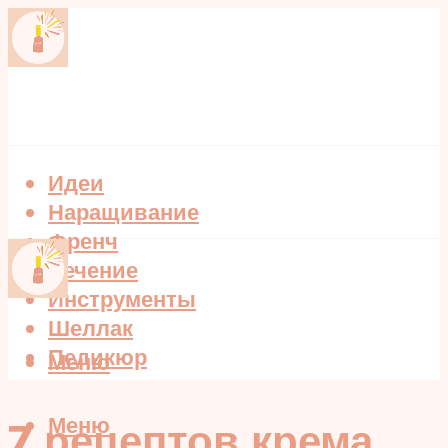
Идеи
Наращивание
Френч
Лечение
Инструменты
Шеллак
Педикюр
Меню
Меню
7 рецептов крема