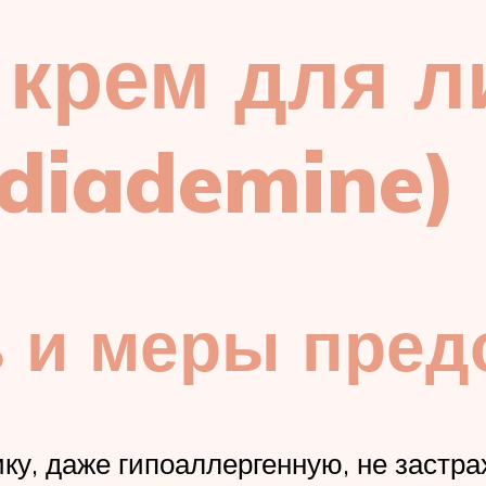
крем для л
diademine)
ь и меры пред
у, даже гипоаллергенную, не застра