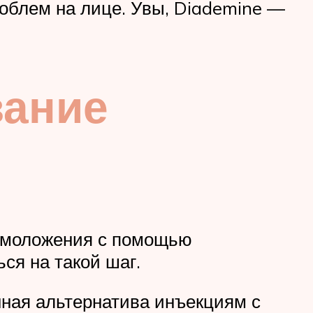
роблем на лице. Увы, Diademine —
вание
 омоложения с помощью
ся на такой шаг.
нная альтернатива инъекциям с