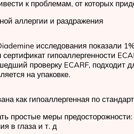
вести к проблемам, от которых прид
ной аллергии и раздражения
е Diademine исследования показали 
ил сертификат гипоаллергенности EC
ошедший проверку ECARF, подходит д
ляется на упаковке.
ана как гипоаллергенная по стандар
ать простые меры предосторожности: 
я в глаза и т. д