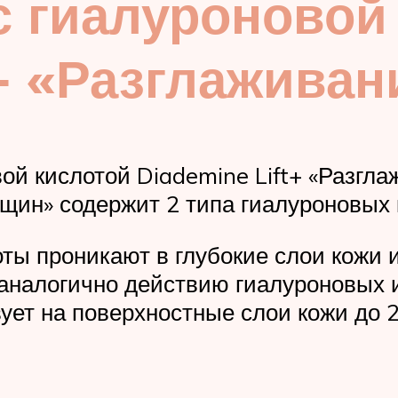
с гиалуроновой
t+ «Разглажива
вой кислотой Diademine Lift+ «Разг
рщин» содержит 2 типа гиалуроновых 
ы проникают в глубокие слои кожи и,
аналогично действию гиалуроновых 
ует на поверхностные слои кожи до 2