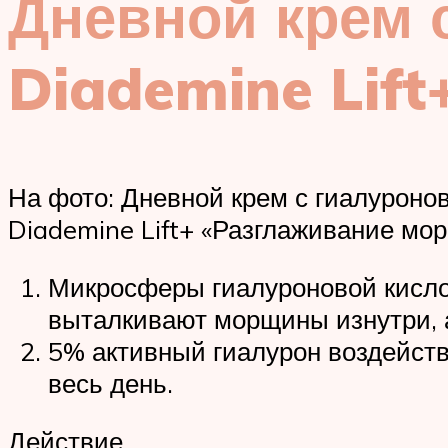
Дневной крем 
Diademine Lif
На фото: Дневной крем с гиалуроно
Diademine Lift+ «Разглаживание мо
Микросферы гиалуроновой кислот
выталкивают морщины изнутри, 
5% активный гиалурон воздейств
весь день.
Действие