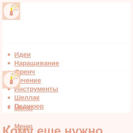
Идеи
Наращивание
Френч
Лечение
Инструменты
Шеллак
Педикюр
Меню
Меню
Кому еще нужно