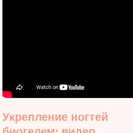
Укрепление ногтей
биогелем: видео