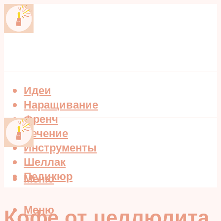
Идеи
Наращивание
Френч
Лечение
Инструменты
Шеллак
Педикюр
Меню
Меню
Кофе от целлюлита,