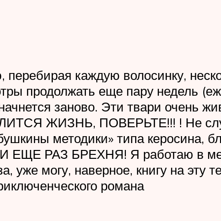
, перебирая каждую волосинку, неск
ы продолжать еще пару недель (еже
 начнется заново. Эти твари очень ж
ЛИТСЯ ЖИЗНЬ, ПОВЕРЬТЕ!!! ! Не слуш
ушкины методики» типа керосина, бл
 И ЕЩЕ РАЗ БРЕХНЯ! Я работаю в ме
а, уже могу, наверное, книгу на эту 
риключенческого романа