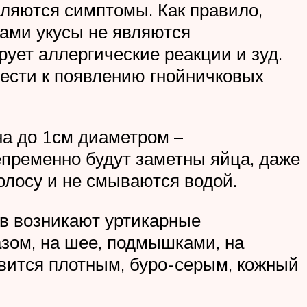
вляются симптомы. Как правило,
Сами укусы не являются
ует аллергические реакции и зуд.
ести к появлению гнойничковых
на до 1см диаметром –
епременно будут заметны яйца, даже
олосу и не смываются водой.
ов возникают уртикарные
зом, на шее, подмышками, на
вится плотным, буро-серым, кожный