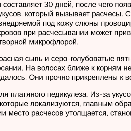
составляет 30 дней, после чего поя
укусов, который вызывает расчесы. 
внедряемой под кожу слюны провоцир
кровов при расчесывании может прив
етворной микрофлорой.
расная сыпь и серо-голубоватые пят
сании. На волосах ближе к корням н
удалось. Они прочно прикреплены к в
ля платяного педикулеза. Из-за укус
которые локализуются, главным обра
и место расчесов утолщается, стано