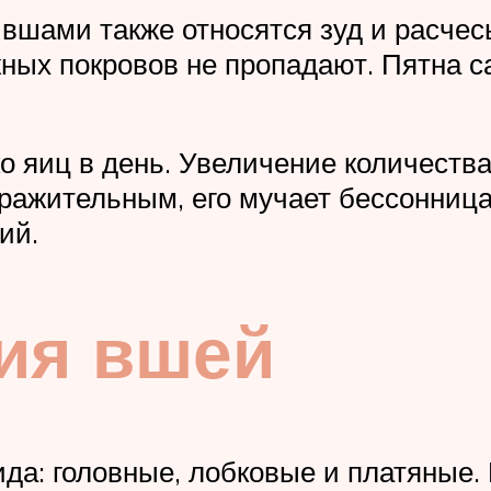
шами также относятся зуд и расчесы
жных покровов не пропадают. Пятна с
о яиц в день. Увеличение количеств
ражительным, его мучает бессонница,
ий.
ия вшей
ида: головные, лобковые и платяные.