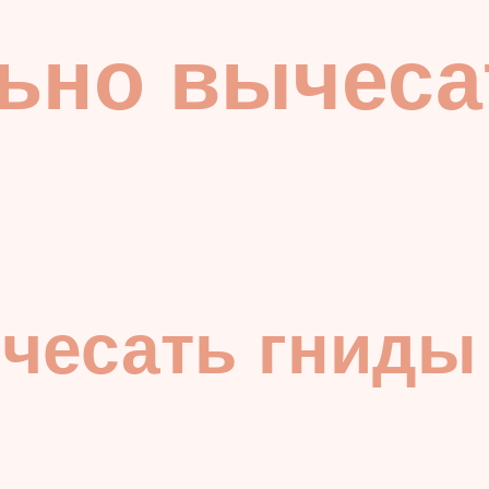
ьно вычеса
чесать гниды