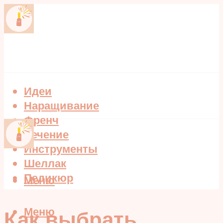
Идеи
Наращивание
Френч
Лечение
Инструменты
Шеллак
Педикюр
Меню
Меню
Как выбрать