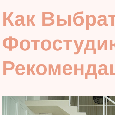
Как Выбра
Фотостуди
Рекоменда