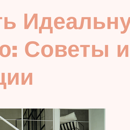
ть Идеальн
ю: Советы и
ции