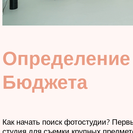
Определение
Бюджета
Как начать поиск фотостудии? Перв
студия для съемки крупных предмет