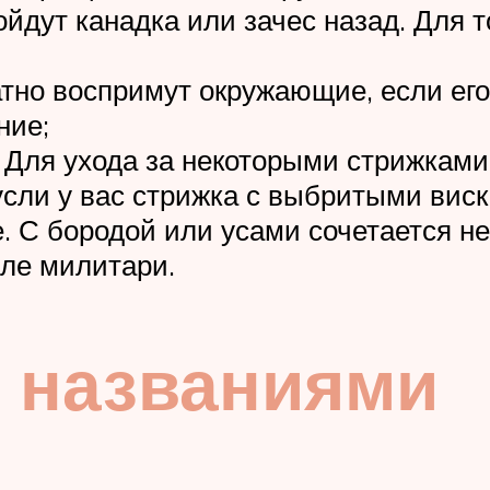
ойдут канадка или зачес назад. Для т
ватно воспримут окружающие, если ег
ние;
 Для ухода за некоторыми стрижками
усли у вас стрижка с выбритыми виск
. С бородой или усами сочетается не
иле милитари.
 названиями