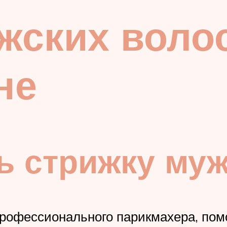
жских воло
не
ь стрижку му
рофессионального парикмахера, помо