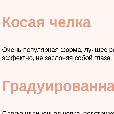
Косая челка
Очень популярная форма, лучшее ре
эффектно, не заслоняя собой глаза
Градуированн
Слегка удлиненная челка, подстриже