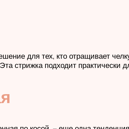
шение для тех, кто отращивает челку
. Эта стрижка подходит практически 
ая
нная по косой, – еще одна тенденция,