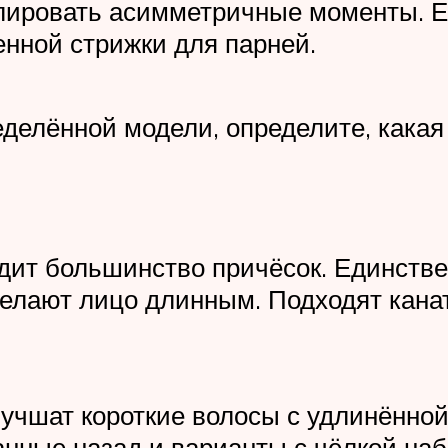
лировать асимметричные моменты. Ес
енной стрижки для парней.
еделённой модели, определите, какая
дит большинство причёсок. Единстве
делают лицо длинным. Подходят канатк
учшат короткие волосы с удлинённо
нные назад и варианты с чёлкой наб