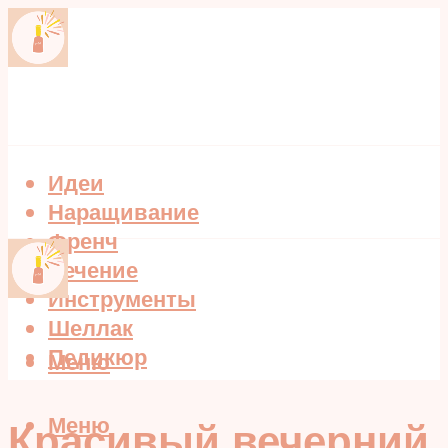
Идеи
Наращивание
Френч
Лечение
Инструменты
Шеллак
Педикюр
Меню
Меню
Красивый вечерний