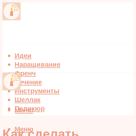
Идеи
Наращивание
Френч
Лечение
Инструменты
Шеллак
Педикюр
Меню
Меню
Как сделать