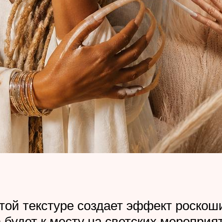
той текстуре создает эффект роскоши
 будет к месту на светских мероприя