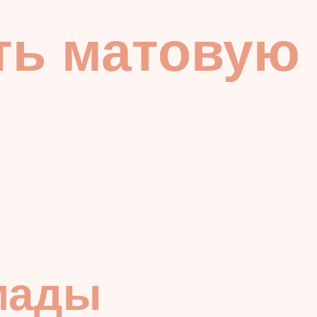
ть матовую
мады