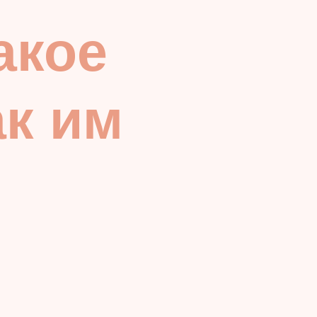
акое
ак им