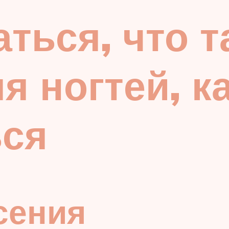
ться, что т
я ногтей, к
ься
сения