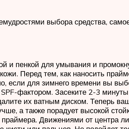
ремудростями выбора средства, само
ой и пенкой для умывания и промокн
кожи. Перед тем, как наносить прай
о, если для зимнего времени вы выб
 SPF-фактором. Засеките 2-3 минуты
далите их ватным диском. Теперь ва
учше, а также порадует высокой стой
праймера. Движениями от центра лиц
ю кисти или пальцев. Не подойдет то