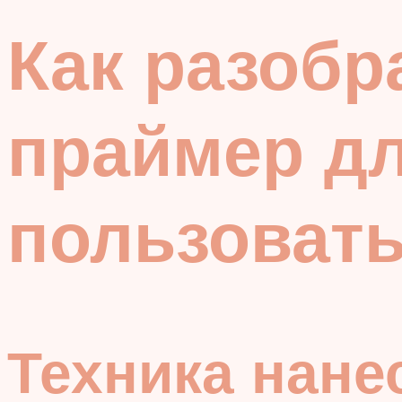
Как разобра
праймер дл
пользоват
Техника нане