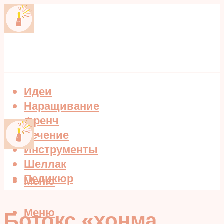
Идеи
Наращивание
Френч
Лечение
Инструменты
Шеллак
Педикюр
Меню
Меню
Ботокс «хонма