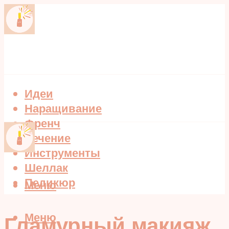
Идеи
Наращивание
Френч
Лечение
Инструменты
Шеллак
Педикюр
Меню
Меню
Гламурный макияж