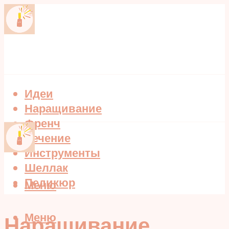
Идеи
Наращивание
Френч
Лечение
Инструменты
Шеллак
Педикюр
Меню
Меню
Наращивание