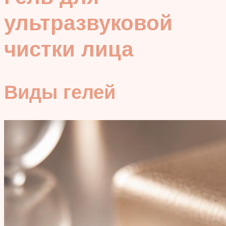
ультразвуковой
чистки лица
Виды гелей