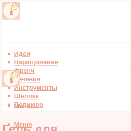
Идеи
Наращивание
Френч
Лечение
Инструменты
Шеллак
Педикюр
Меню
Меню
Гель для