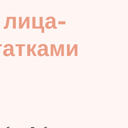
 лица-
татками