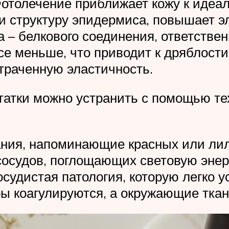
отолечение приближает кожу к идеал
и структуру эпидермиса, повышает эл
 – белкового соединения, ответственн
е меньше, что приводит к дряблости
утраченную эластичность.
татки можно устранить с помощью те
ания, напоминающие красных или лил
сосудов, поглощающих световую энер
осудистая патология, которую легко
ры коагулируются, а окружающие тка