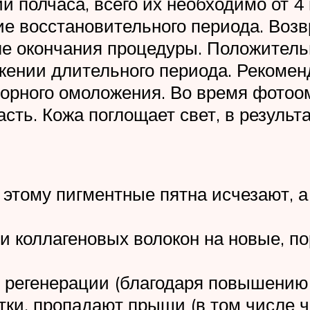
и полчаса, всего их необходимо от 4
е восстановительного периода. Воз
ле окончания процедуры. Положитель
жении длительного периода. Рекомен
вторного омоложения. Во время фото
асть. Кожа поглощает свет, в результ
 этому пигментные пятна исчезают, 
и коллагеновых волокон на новые, по
 регенерации (благодаря повышению 
ки, пропадают прыщи (в том числе ч