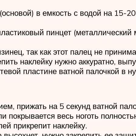
основой) в емкость с водой на 15-20
ластиковый пинцет (металлический м
инец, так как этот палец не принима
пить наклейку нужно аккуратно, выпу
гтевой пластине ватной палочкой в 
м, прижать на 5 секунд ватной пало
ли покрывается весь ноготь полность
лей прикрепит наклейку.
ю высохнет, нужно закрепить ее защи