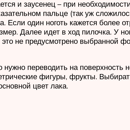
сается и заусенец – при необходимос
казательном пальце (так уж сложилос
. Если один ноготь кажется более о
мер. Далее идет в ход пилочка. У но
ли это не предусмотрено выбранной 
о нужно переводить на поверхность но
ометрические фигуры, фрукты. Выбира
сновной цвет лака.