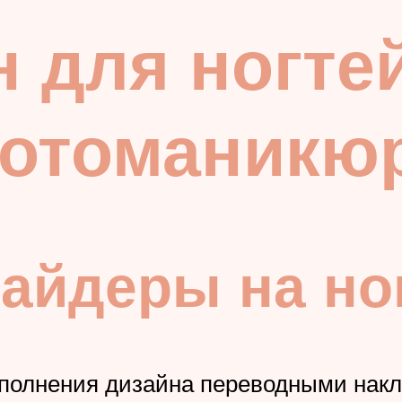
 для ногте
фотоманикю
лайдеры на но
ыполнения дизайна переводными накл