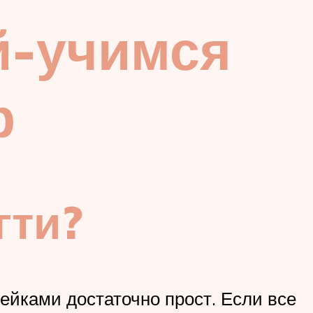
й-учимся
р
гти?
ейками достаточно прост. Если все