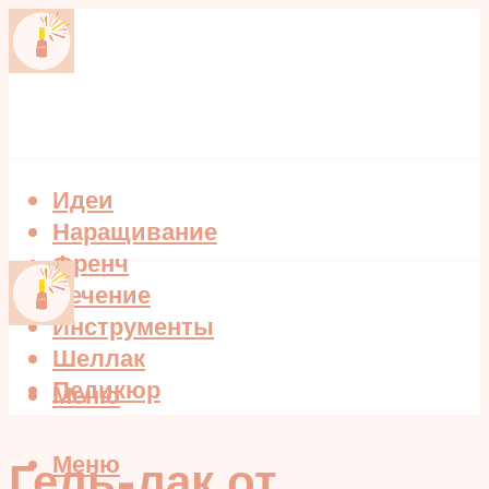
Идеи
Наращивание
Френч
Лечение
Инструменты
Шеллак
Педикюр
Меню
Меню
Гель-лак от