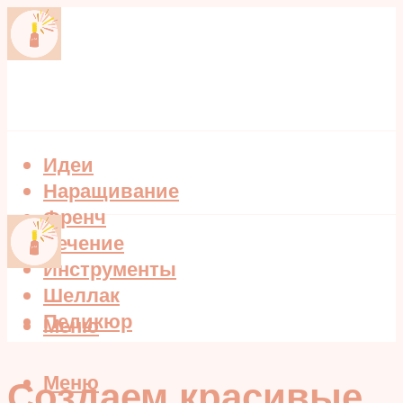
Идеи
Наращивание
Френч
Лечение
Инструменты
Шеллак
Педикюр
Меню
Меню
Создаем красивые