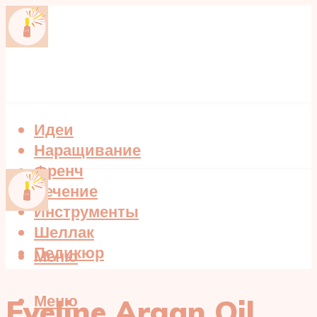
Идеи
Наращивание
Френч
Лечение
Инструменты
Шеллак
Педикюр
Меню
Меню
Eveline Argan Oil