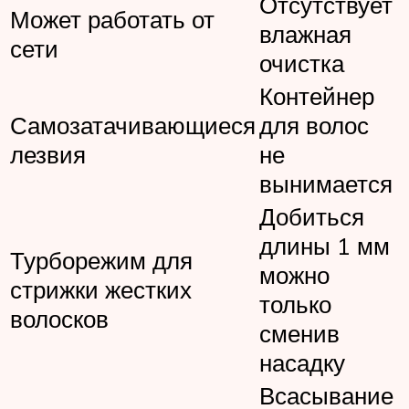
Отсутствует
Может работать от
влажная
сети
очистка
Контейнер
Самозатачивающиеся
для волос
лезвия
не
вынимается
Добиться
длины 1 мм
Турборежим для
можно
стрижки жестких
только
волосков
сменив
насадку
Всасывание