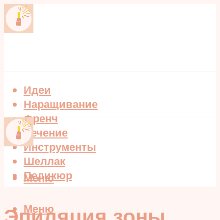
Идеи
Наращивание
Френч
Лечение
Инструменты
Шеллак
Педикюр
Меню
Меню
Эпиляция зоны