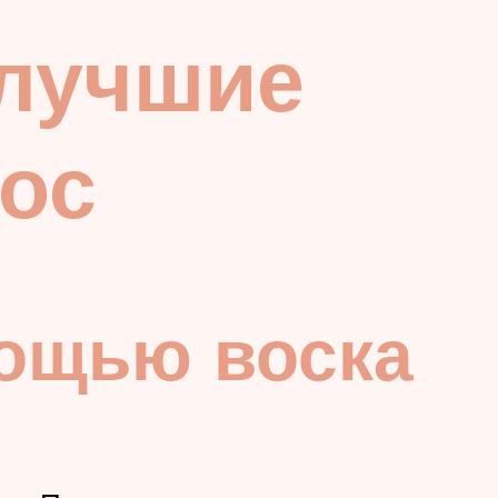
лучшие
ос
ощью воска