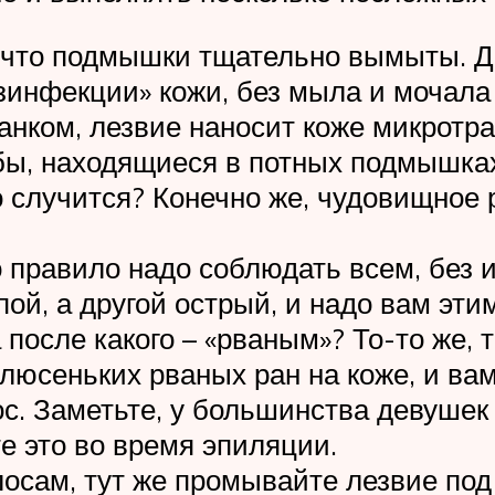
 что подмышки тщательно вымыты. Да
зинфекции» кожи, без мыла и мочала 
танком, лезвие наносит коже микротр
обы, находящиеся в потных подмышка
 случится? Конечно же, чудовищное р
 правило надо соблюдать всем, без и
упой, а другой острый, и надо вам эт
а после какого – «рваным»? То-то же, 
люсеньких рваных ран на коже, и вам
лос. Заметьте, у большинства девуше
е это во время эпиляции.
осам, тут же промывайте лезвие под