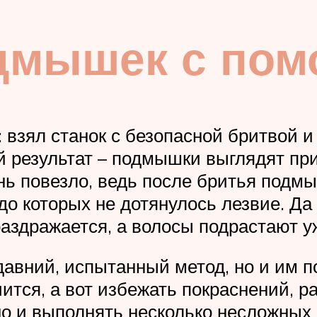
дмышек с по
 взял станок с безопасной бритвой и
 результат – подмышки выглядят при
нь повезло, ведь после бритья подм
до которых не дотянулось лезвие. Да
раздражается, а волосы подрастают уж
авний, испытанный метод, но и им п
чится, а вот избежать покраснений, 
но и выполнять несколько несложных