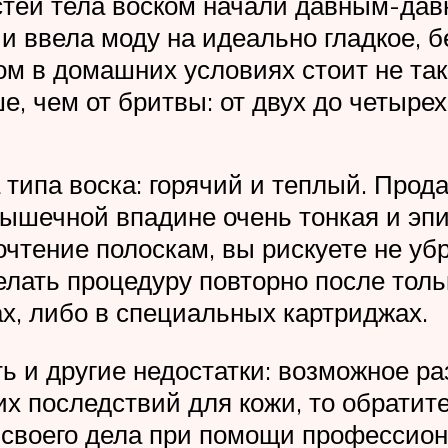
ей тела воском начали давным-давно
и ввела моду на идеально гладкое, б
ом в домашних условиях стоит не так 
е, чем от бритвы: от двух до четырех
типа воска: горячий и теплый. Продае
мышечной впадине очень тонкая и эп
очтение полоскам, вы рискуете не убр
елать процедуру повторно после толь
ах, либо в специальных картриджах.
ь и другие недостатки: возможное р
х последствий для кожи, то обратите
своего дела при помощи профессиона