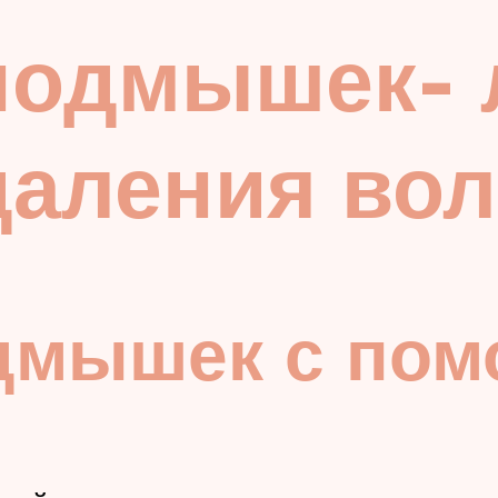
подмышек- 
даления вол
дмышек с пом